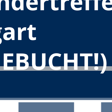
dertreffe
gart
EBUCHT!)