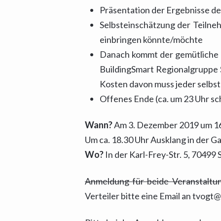
Präsentation der Ergebnisse 
Selbsteinschätzung der Teilne
einbringen könnte/möchte
Danach kommt der gemütliche 
BuildingSmart Regionalgruppe S
Kosten davon muss jeder selbs
Offenes Ende (ca. um 23 Uhr sch
Wann?
Am 3. Dezember 2019 um 16
Um ca. 18.30 Uhr Ausklang in der 
Wo?
In der Karl-Frey-Str. 5, 70499
Anmeldung für beide Veranstaltun
Verteiler bitte eine Email an tvog