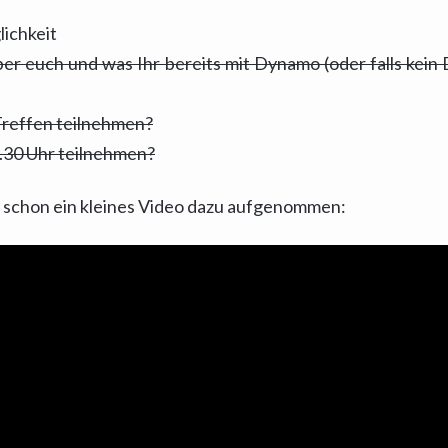
ichkeit
über euch und was Ihr bereits mit Dynamo (oder falls ke
Treffen teilnehmen?
.30 Uhr teilnehmen?
h schon ein kleines Video dazu aufgenommen: