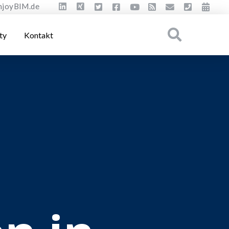
njoyBIM.de
ty
Kontakt