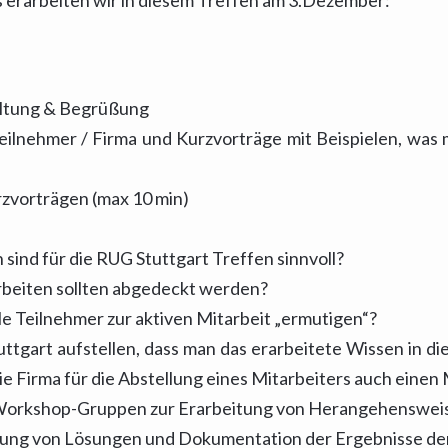
s erarbeiten wir in diesem Treffen am 3.Dezember:
altung & Begrüßung
eilnehmer / Firma und Kurzvorträge mit Beispielen, wa
zvorträgen (max 10 min)
ind für die RUG Stuttgart Treffen sinnvoll?
rbeiten sollten abgedeckt werden?
e Teilnehmer zur aktiven Mitarbeit „ermutigen“?
ttgart aufstellen, dass man das erarbeitete Wissen in di
ie Firma für die Abstellung eines Mitarbeiters auch eine
3 Workshop-Gruppen zur Erarbeitung von Herangehenswei
lung von Lösungen und Dokumentation der Ergebnisse de