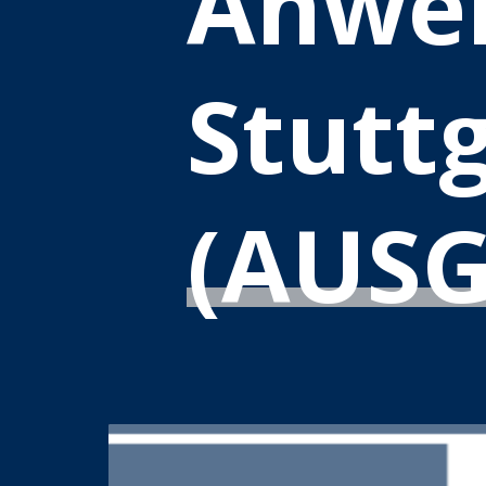
Anwen
Stutt
(AUSG