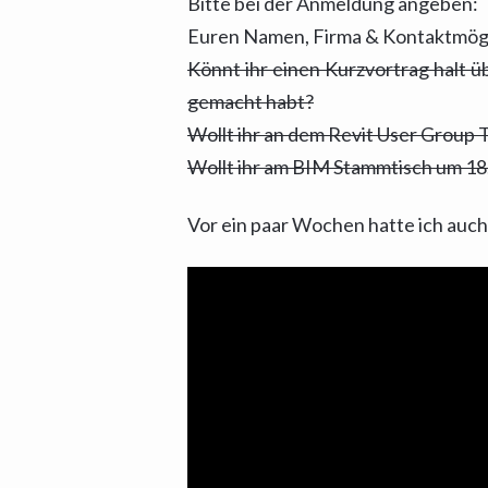
Bitte bei der Anmeldung angeben:
Euren Namen, Firma & Kontaktmögl
Könnt ihr einen Kurzvortrag halt 
gemacht habt?
Wollt ihr an dem Revit User Group 
Wollt ihr am BIM Stammtisch um 18
Vor ein paar Wochen hatte ich auc