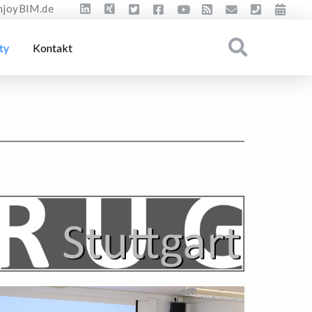
njoyBIM.de
ty
Kontakt