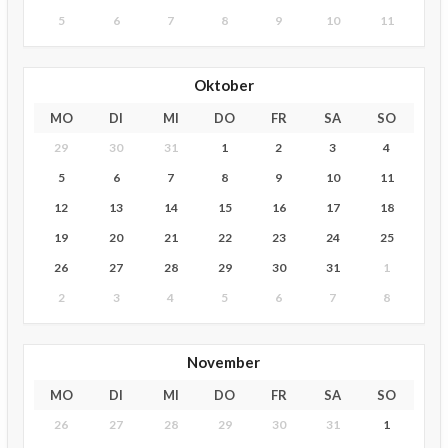
5
6
7
8
9
10
11
Oktober
MO
DI
MI
DO
FR
SA
SO
29
30
31
1
2
3
4
5
6
7
8
9
10
11
12
13
14
15
16
17
18
19
20
21
22
23
24
25
26
27
28
29
30
31
1
2
3
4
5
6
7
8
November
MO
DI
MI
DO
FR
SA
SO
26
27
28
29
30
31
1