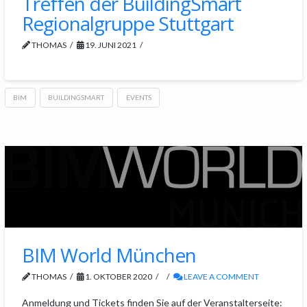
Treffen der BuildingSmart
Regionalgruppe Stuttgart
THOMAS
19. JUNI 2021
BIM
BUILDINGSMART
EVENTS
BIM World München
THOMAS
1. OKTOBER 2020
LEAVE A COMMENT
Anmeldung und Tickets finden Sie auf der Veranstalterseite: